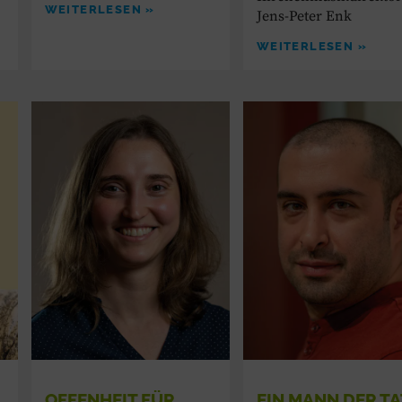
WEITERLESEN »
Jens-Peter Enk
WEITERLESEN »
OFFENHEIT FÜR
EIN MANN DER TA