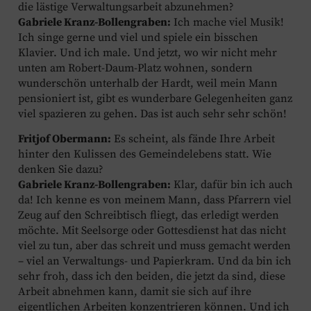
die lästige Verwaltungsarbeit abzunehmen?
Gabriele Kranz-Bollengraben:
Ich mache viel Musik!
Ich singe gerne und viel und spiele ein bisschen
Klavier. Und ich male. Und jetzt, wo wir nicht mehr
unten am Robert-Daum-Platz wohnen, sondern
wunderschön unterhalb der Hardt, weil mein Mann
pensioniert ist, gibt es wunderbare Gelegenheiten ganz
viel spazieren zu gehen. Das ist auch sehr sehr schön!
Fritjof Obermann:
Es scheint, als fände Ihre Arbeit
hinter den Kulissen des Gemeindelebens statt. Wie
denken Sie dazu?
Gabriele Kranz-Bollengraben:
Klar, dafür bin ich auch
da! Ich kenne es von meinem Mann, dass Pfarrern viel
Zeug auf den Schreibtisch fliegt, das erledigt werden
möchte. Mit Seelsorge oder Gottesdienst hat das nicht
viel zu tun, aber das schreit und muss gemacht werden
– viel an Verwaltungs- und Papierkram. Und da bin ich
sehr froh, dass ich den beiden, die jetzt da sind, diese
Arbeit abnehmen kann, damit sie sich auf ihre
eigentlichen Arbeiten konzentrieren können. Und ich