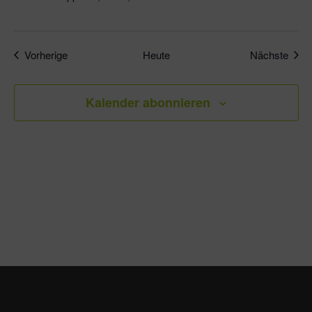
Veranstaltungen
Veran
Vorherige
Heute
Nächste
Kalender abonnieren