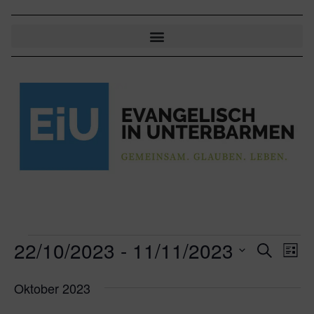
22/10/2023
 - 
11/11/2023
Veran
Ve
Suche
Liste
An
Datum
Suche
wählen.
Oktober 2023
Na
und