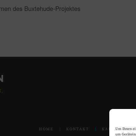
en des Buxtehude-Projektes
N
N.
HOME
KONTAKT
KALENDER
Um Ihnen ei
um Gerätein