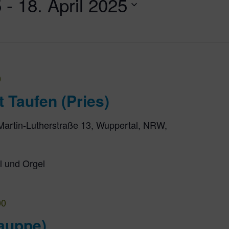
5
 - 
18. April 2025
0
t Taufen (Pries)
Martin-Lutherstraße 13, Wuppertal, NRW,
l und Orgel
00
auppe)