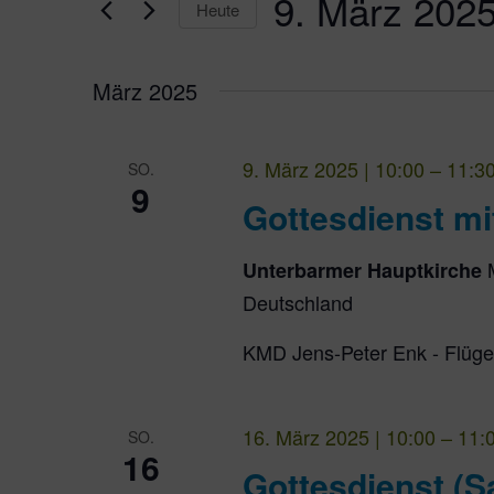
9. März 202
Ansichten,
Heute
Datum
Navigation
wählen.
März 2025
9. März 2025 | 10:00
–
11:3
SO.
9
Gottesdienst mi
Unterbarmer Hauptkirche
Deutschland
KMD Jens-Peter Enk - Flüge
16. März 2025 | 10:00
–
11:
SO.
16
Gottesdienst (S