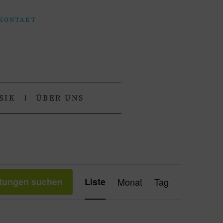
KONTAKT
SIK
ÜBER UNS
Veranstaltung
ltungen suchen
Liste
Monat
Tag
Ansichten-
Navigation