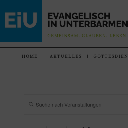
EVANGELISCH
IN UNTERBARME
GEMEINSAM. GLAUBEN. LEBEN
HOME
AKTUELLES
GOTTESDIE
Veranstaltungen
Bitte
Schlüsselwort
Suche
eingeben.
Suche
nach
und
Veranstaltungen
Schlüsselwort.