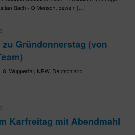
stian Bach - O Mensch, bewein […]
0
 zu Gründonnerstag (von
Team)
r. 8, Wuppertal, NRW, Deutschland
0
um Karfreitag mit Abendmahl