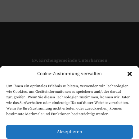
Ev. Kirchengemeinde Unterbarmen
Adressen und Kontaktpersonen unserer Kirchengemeinde
Cookie-Zustimmung verwalten
finden Sie hier:
KONTAKT
Um Ihnen ein optimales Erlebnis zu bieten, verwenden wir Technologien
www.evangelisch-in-unterbarmen.de
wie Cookies, um Geräteinformationen zu speichern und/oder darauf
zuzugreifen. Wenn Sie diesen Technologien zustimmen, können wir Daten
wie das Surfverhalten oder eindeutige IDs auf dieser Website verarbeiten.
Wenn Sie Ihre Zustimmung nicht erteilen oder zurückziehen, können
bestimmte Merkmale und Funktionen beeinträchtigt werden.
Akzeptieren