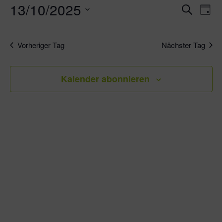
13/10/2025
Veran
Ve
Suche
Tag
An
Datum
Suche
wählen.
Na
und
Vorheriger Tag
Nächster Tag
Ansic
Kalender abonnieren
Navig