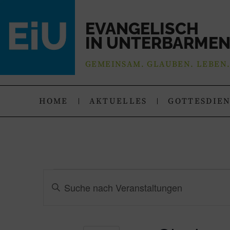
EVANGELISCH
IN UNTERBARME
GEMEINSAM. GLAUBEN. LEBEN
HOME
AKTUELLES
GOTTESDIE
Veranstaltungen
Bitte
Schlüsselwort
Suche
eingeben.
Suche
nach
und
Veranstaltungen
Schlüsselwort.