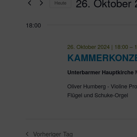
26. Oktober
Ansichten,
Heute
Datum
Navigation
wählen.
18:00
26. Oktober 2024 | 18:00
–
1
KAMMERKONZER
Unterbarmer Hauptkirche
Oliver Humberg - Violine Pro
Flügel und Schuke-Orgel
Vorheriger Tag