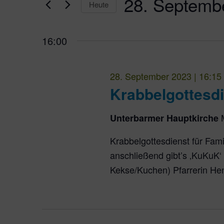
28. Septemb
Ansichten,
Heute
Datum
Navigation
wählen.
16:00
28. September 2023 | 16:15
Krabbelgottesd
Unterbarmer Hauptkirche
Krabbelgottesdienst für Famil
anschließend gibt’s ‚KuKuK‘
Kekse/Kuchen) Pfarrerin He