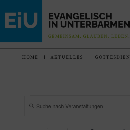
EVANGELISCH
IN UNTERBARME
GEMEINSAM. GLAUBEN. LEBEN
HOME
AKTUELLES
GOTTESDIE
Veranstaltungen
Bitte
Schlüsselwort
Suche
eingeben.
Suche
nach
und
Veranstaltungen
Schlüsselwort.