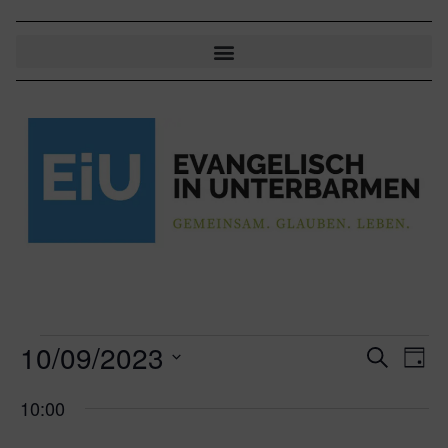
10/09/2023
Veran
Ve
Suche
Tag
An
Datum
Suche
wählen.
10:00
Na
und