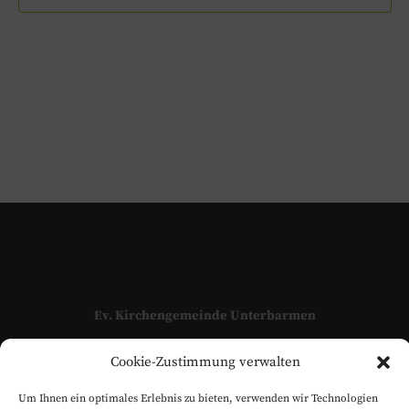
Ev. Kirchengemeinde Unterbarmen
Adressen und Kontaktpersonen unserer Kirchengemeinde
Cookie-Zustimmung verwalten
finden Sie hier:
KONTAKT
Um Ihnen ein optimales Erlebnis zu bieten, verwenden wir Technologien
www.evangelisch-in-unterbarmen.de