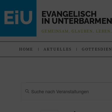
EVANGELISCH
IN UNTERBARME
GEMEINSAM. GLAUBEN. LEBEN
HOME
AKTUELLES
GOTTESDIE
Veranstaltungen
Bitte
Schlüsselwort
Suche
eingeben.
Suche
nach
und
Veranstaltungen
Schlüsselwort.