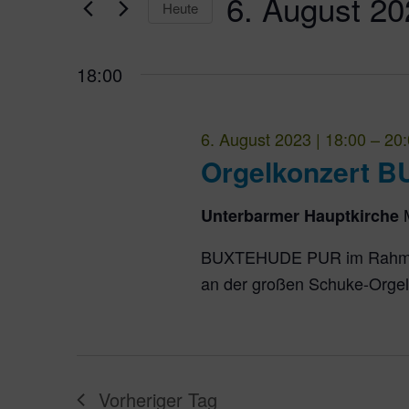
6. August 20
Ansichten,
Heute
Datum
Navigation
wählen.
18:00
6. August 2023 | 18:00
–
20:
Orgelkonzert 
Unterbarmer Hauptkirche
BUXTEHUDE PUR im Rahmen
an der großen Schuke-Orgel
Vorheriger Tag