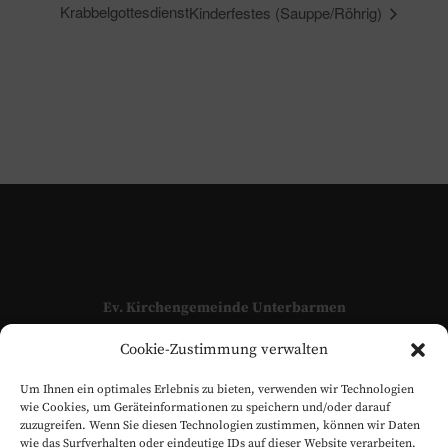
Krabbelgottesdienst
Kinderfestes (Sauppe/Röhrig)
Ev. Kirchengemeinde Unterbarmen
Adressen und Kontaktpersonen unserer Kirchengemeinde
Cookie-Zustimmung verwalten
finden Sie hier:
KONTAKT
Um Ihnen ein optimales Erlebnis zu bieten, verwenden wir Technologien
www.evangelisch-in-unterbarmen.de
wie Cookies, um Geräteinformationen zu speichern und/oder darauf
zuzugreifen. Wenn Sie diesen Technologien zustimmen, können wir Daten
wie das Surfverhalten oder eindeutige IDs auf dieser Website verarbeiten.