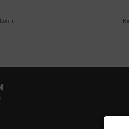
Löhr)
Ka
N
N.