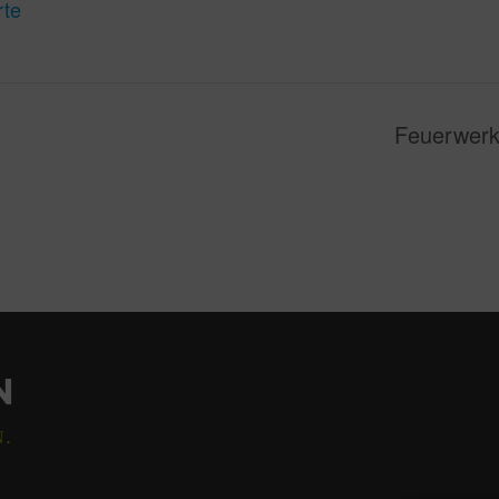
rte
Feuerwerk
N
N.