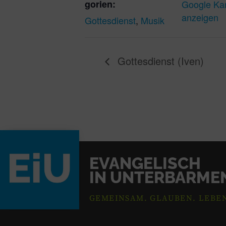
gorien:
Google Ka
anzeigen
Gottesdienst
,
Musik
Gottesdienst (Iven)
EVANGELISCH
IN UNTERBARME
GEMEINSAM. GLAUBEN. LEBE