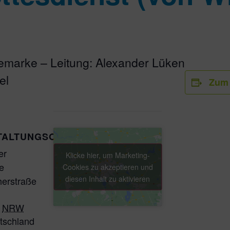
emarke – Leitung: Alexander Lüken
el
Zum 
TALTUNGSORT
er
Klicke hier, um Marketing-
e
Cookies zu akzeptieren und
diesen Inhalt zu aktivieren
herstraße
NRW
tschland