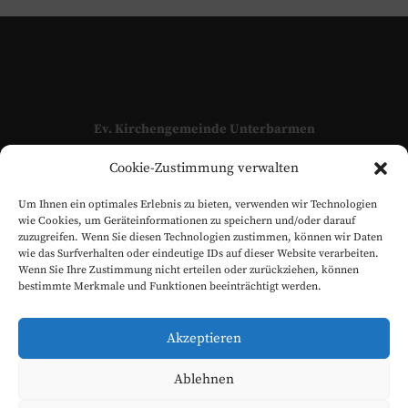
Ev. Kirchengemeinde Unterbarmen
Adressen und Kontaktpersonen unserer Kirchengemeinde
Cookie-Zustimmung verwalten
finden Sie hier:
KONTAKT
Um Ihnen ein optimales Erlebnis zu bieten, verwenden wir Technologien
www.evangelisch-in-unterbarmen.de
wie Cookies, um Geräteinformationen zu speichern und/oder darauf
zuzugreifen. Wenn Sie diesen Technologien zustimmen, können wir Daten
wie das Surfverhalten oder eindeutige IDs auf dieser Website verarbeiten.
Wenn Sie Ihre Zustimmung nicht erteilen oder zurückziehen, können
bestimmte Merkmale und Funktionen beeinträchtigt werden.
Akzeptieren
Ablehnen