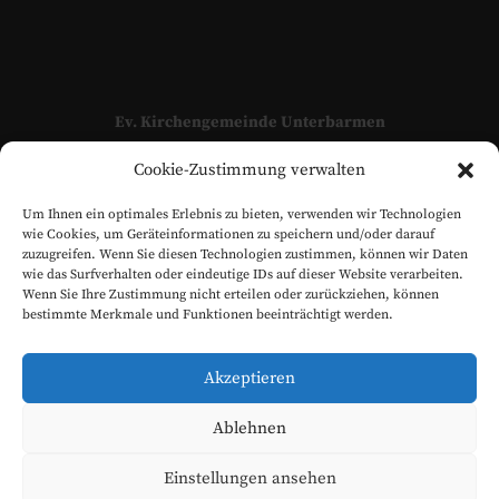
Ev. Kirchengemeinde Unterbarmen
Adressen und Kontaktpersonen unserer Kirchengemeinde
Cookie-Zustimmung verwalten
finden Sie hier:
KONTAKT
Um Ihnen ein optimales Erlebnis zu bieten, verwenden wir Technologien
www.evangelisch-in-unterbarmen.de
wie Cookies, um Geräteinformationen zu speichern und/oder darauf
zuzugreifen. Wenn Sie diesen Technologien zustimmen, können wir Daten
wie das Surfverhalten oder eindeutige IDs auf dieser Website verarbeiten.
Wenn Sie Ihre Zustimmung nicht erteilen oder zurückziehen, können
bestimmte Merkmale und Funktionen beeinträchtigt werden.
Akzeptieren
Ablehnen
Einstellungen ansehen
Evangelische Kirchengemeinde Unterbarmen © 2026