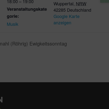
18:00 – 19:00
Wuppertal
,
NRW
Veranstaltungskate
42285
Deutschland
gorie:
Google Karte
anzeigen
Musik
ahl (Röhrig) Ewigkeitssonntag
N